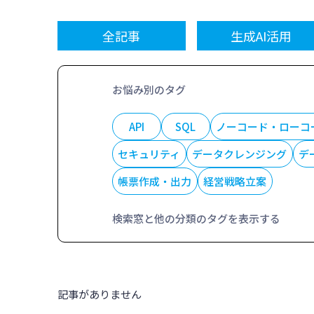
全記事
生成AI活用
お悩み別のタグ
API
SQL
ノーコード・ローコ
セキュリティ
データクレンジング
デ
帳票作成・出力
経営戦略立案
検索窓と他の分類のタグを表示する
記事がありません