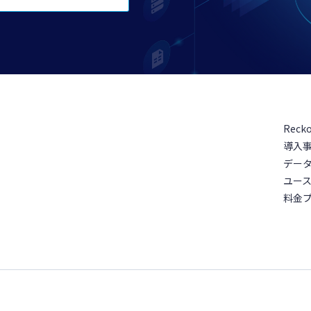
Reck
導入
デー
ユー
料金