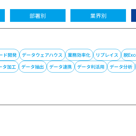
部署別
業界別
ード開発
データウェアハウス
業務効率化
リプレイス
脱Ex
ータ加工
データ抽出
データ連携
データ利活用
データ分析