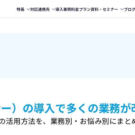
特長
対応連携先
導入事例
料金プラン
資料・セミナー
ブロ
コナー）の導入で
多くの業務が
nerの活用方法を、
業務別・お悩み別にまと