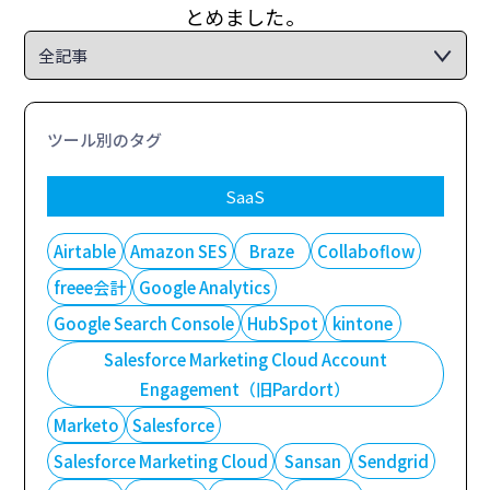
とめました。
ツール別のタグ
SaaS
Airtable
Amazon SES
Braze
Collaboflow
freee会計
Google Analytics
Google Search Console
HubSpot
kintone
Salesforce Marketing Cloud Account
Engagement（旧Pardort）
Marketo
Salesforce
Salesforce Marketing Cloud
Sansan
Sendgrid