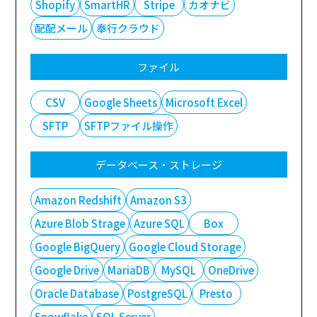
Shopify
SmartHR
Stripe
カオナビ
配配メール
奉行クラウド
ファイル
CSV
Google Sheets
Microsoft Excel
SFTP
SFTPファイル操作
データベース・ストレージ
Amazon Redshift
Amazon S3
Azure Blob Strage
Azure SQL
Box
Google BigQuery
Google Cloud Storage
Google Drive
MariaDB
MySQL
OneDrive
Oracle Database
PostgreSQL
Presto
Snowflake
SQL Server