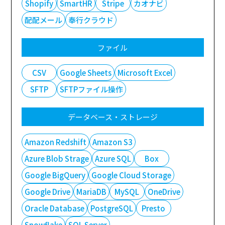
Shopify
SmartHR
Stripe
カオナビ
配配メール
奉行クラウド
ファイル
CSV
Google Sheets
Microsoft Excel
SFTP
SFTPファイル操作
データベース・ストレージ
Amazon Redshift
Amazon S3
Azure Blob Strage
Azure SQL
Box
Google BigQuery
Google Cloud Storage
Google Drive
MariaDB
MySQL
OneDrive
Oracle Database
PostgreSQL
Presto
Snowflake
SQL Server