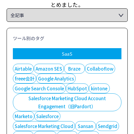
とめました。
ツール別のタグ
SaaS
Airtable
Amazon SES
Braze
Collaboflow
freee会計
Google Analytics
Google Search Console
HubSpot
kintone
Salesforce Marketing Cloud Account
Engagement（旧Pardort）
Marketo
Salesforce
Salesforce Marketing Cloud
Sansan
Sendgrid