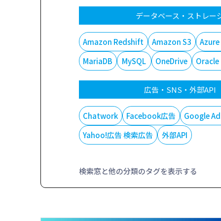
データベース・ストレー
Amazon Redshift
Amazon S3
Azure
MariaDB
MySQL
OneDrive
Oracle
広告・SNS・外部API
Chatwork
Facebook広告
Google Ad
Yahoo!広告 検索広告
外部API
検索窓と他の分類のタグを表示する