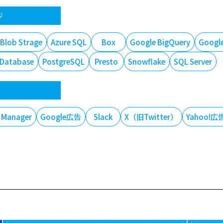
ジ
 Blob Strage
Azure SQL
Box
Google BigQuery
Google
 Database
PostgreSQL
Presto
Snowflake
SQL Server
 Manager
Google広告
Slack
X（旧Twitter）
Yahoo!