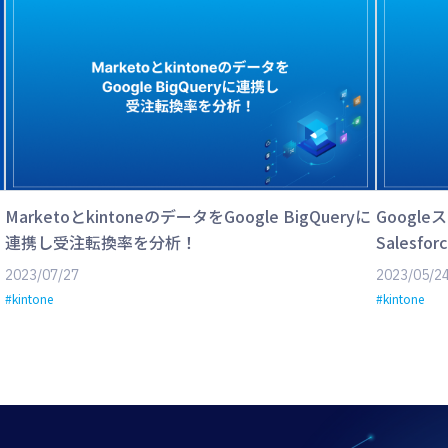
MarketoとkintoneのデータをGoogle BigQueryに
Googl
連携し受注転換率を分析！
Salesf
2023/07/27
2023/05/2
#kintone
#kintone