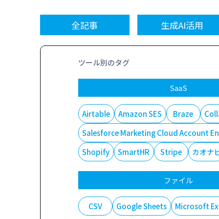
全記事
生成AI活用
ツール別のタグ
SaaS
Airtable
Amazon SES
Braze
Col
Salesforce Marketing Cloud Accoun
Shopify
SmartHR
Stripe
カオナ
ファイル
CSV
Google Sheets
Microsoft Ex