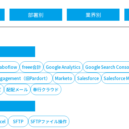
部署別
業界別
laboflow
freee会計
Google Analytics
Google Search Conso
t Engagement（旧Pardort）
Marketo
Salesforce
Salesforce 
ビ
配配メール
奉行クラウド
cel
SFTP
SFTPファイル操作