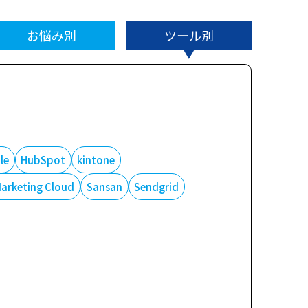
お悩み別
ツール別
le
HubSpot
kintone
Marketing Cloud
Sansan
Sendgrid