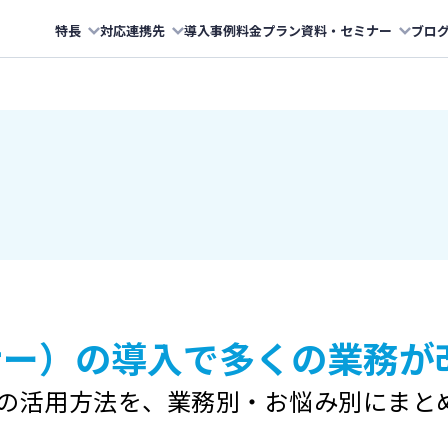
特長
対応連携先
導入事例
料金プラン
資料・セミナー
ブロ
コナー）の導入で
多くの業務が
nerの活用方法を、
業務別・お悩み別にまと