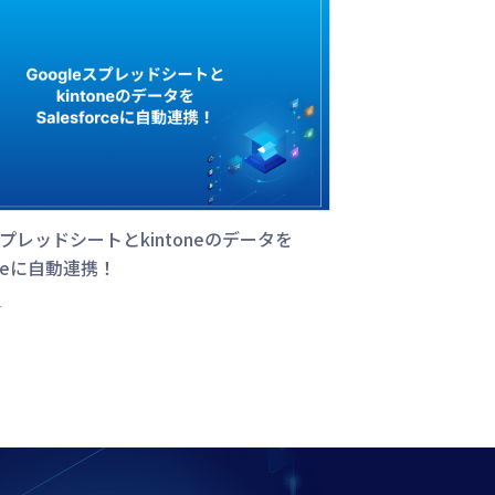
eスプレッドシートとkintoneのデータを
orceに自動連携！
4