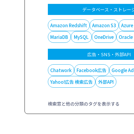
データベース・ストレー
Amazon Redshift
Amazon S3
Azure
MariaDB
MySQL
OneDrive
Oracle
広告・SNS・外部API
Chatwork
Facebook広告
Google Ad
Yahoo!広告 検索広告
外部API
検索窓と他の分類のタグを表示する