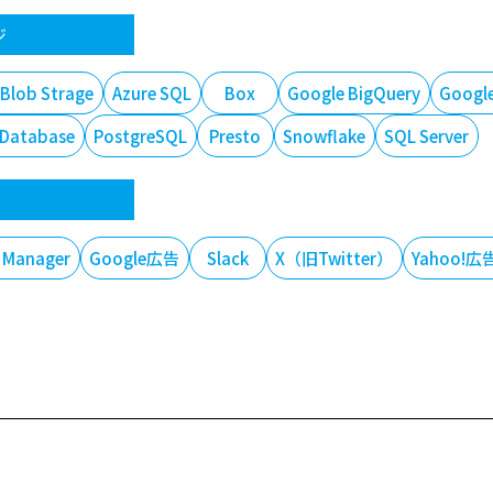
ジ
 Blob Strage
Azure SQL
Box
Google BigQuery
Google
 Database
PostgreSQL
Presto
Snowflake
SQL Server
 Manager
Google広告
Slack
X（旧Twitter）
Yahoo!