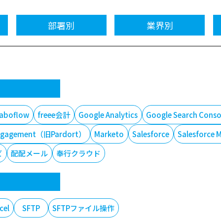
部署別
業界別
laboflow
freee会計
Google Analytics
Google Search Conso
t Engagement（旧Pardort）
Marketo
Salesforce
Salesforce 
ビ
配配メール
奉行クラウド
cel
SFTP
SFTPファイル操作