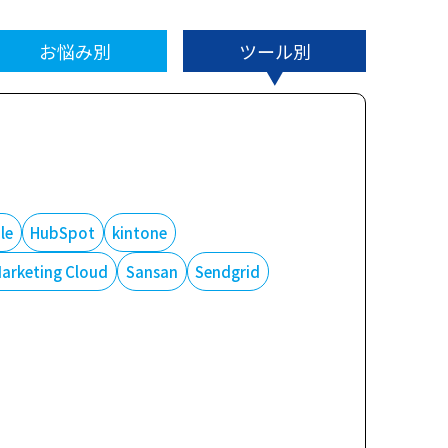
お悩み別
ツール別
le
HubSpot
kintone
Marketing Cloud
Sansan
Sendgrid