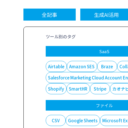
全記事
生成AI活用
ツール別のタグ
SaaS
Airtable
Amazon SES
Braze
Col
Salesforce Marketing Cloud Accoun
Shopify
SmartHR
Stripe
カオナ
ファイル
CSV
Google Sheets
Microsoft Ex