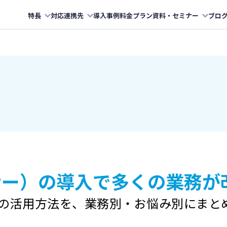
特長
対応連携先
導入事例
料金プラン
資料・セミナー
ブロ
コナー）の導入で
多くの業務が
nerの活用方法を、
業務別・お悩み別にまと