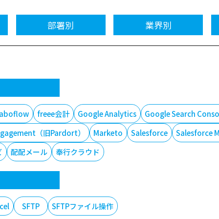
部署別
業界別
laboflow
freee会計
Google Analytics
Google Search Conso
t Engagement（旧Pardort）
Marketo
Salesforce
Salesforce 
ビ
配配メール
奉行クラウド
cel
SFTP
SFTPファイル操作