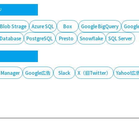
ジ
 Blob Strage
Azure SQL
Box
Google BigQuery
Google
 Database
PostgreSQL
Presto
Snowflake
SQL Server
 Manager
Google広告
Slack
X（旧Twitter）
Yahoo!