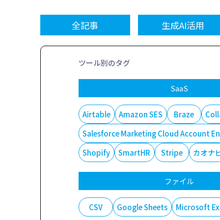
全記事
生成AI活用
ツール別のタグ
SaaS
Airtable
Amazon SES
Braze
Col
Salesforce Marketing Cloud Accoun
Shopify
SmartHR
Stripe
カオナ
ファイル
CSV
Google Sheets
Microsoft Ex