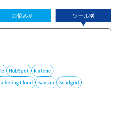
お悩み別
ツール別
le
HubSpot
kintone
Marketing Cloud
Sansan
Sendgrid