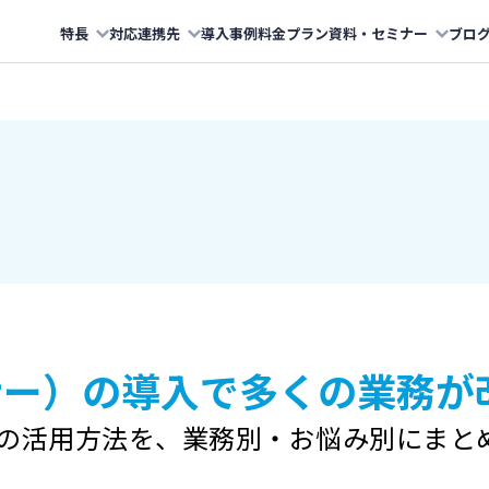
特長
対応連携先
導入事例
料金プラン
資料・セミナー
ブロ
コナー）の導入で
多くの業務が
nerの活用方法を、
業務別・お悩み別にまと