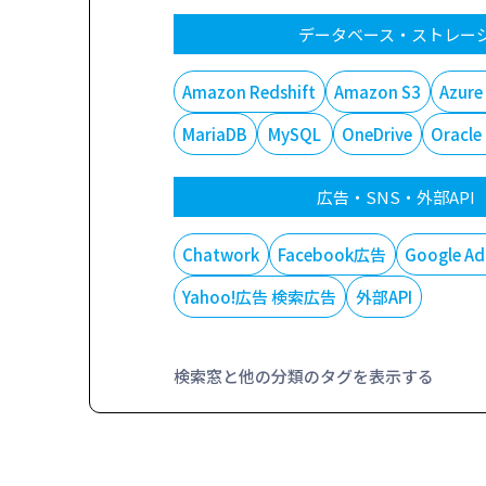
データベース・ストレー
Amazon Redshift
Amazon S3
Azure
MariaDB
MySQL
OneDrive
Oracle
広告・SNS・外部API
Chatwork
Facebook広告
Google Ad
Yahoo!広告 検索広告
外部API
検索窓と他の分類のタグを表示する