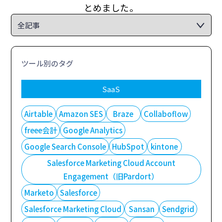
とめました。
ツール別のタグ
SaaS
Airtable
Amazon SES
Braze
Collaboflow
freee会計
Google Analytics
Google Search Console
HubSpot
kintone
Salesforce Marketing Cloud Account
Engagement（旧Pardort）
Marketo
Salesforce
Salesforce Marketing Cloud
Sansan
Sendgrid