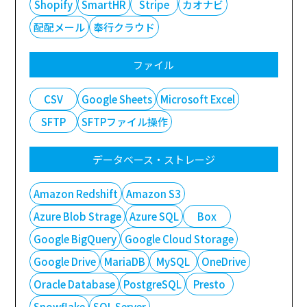
Shopify
SmartHR
Stripe
カオナビ
配配メール
奉行クラウド
ファイル
CSV
Google Sheets
Microsoft Excel
SFTP
SFTPファイル操作
データベース・ストレージ
Amazon Redshift
Amazon S3
Azure Blob Strage
Azure SQL
Box
Google BigQuery
Google Cloud Storage
Google Drive
MariaDB
MySQL
OneDrive
Oracle Database
PostgreSQL
Presto
Snowflake
SQL Server