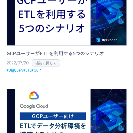
GCPユーザーがETLを利用する5つのシナリオ
2022/07/20
機能に関して
#BigQuery
#ETL
#GCP