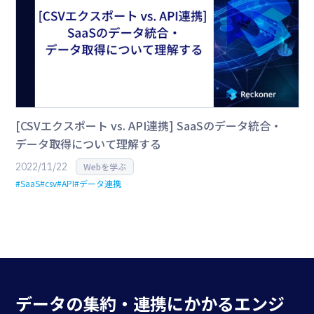
[CSVエクスポート vs. API連携] SaaSのデータ統合・
データ取得について理解する
2022/11/22
Webを学ぶ
#SaaS
#csv
#API
#データ連携
データの集約・連携にかかる
エンジ