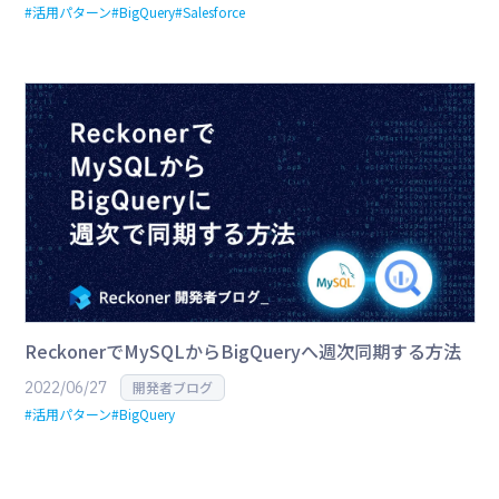
#活用パターン
#BigQuery
#Salesforce
ReckonerでMySQLからBigQueryへ週次同期する方法
2022/06/27
開発者ブログ
#活用パターン
#BigQuery