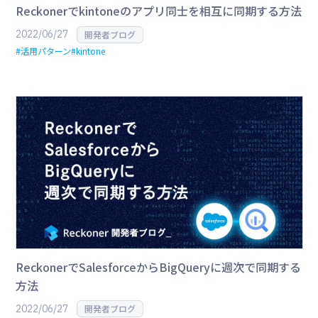
Reckonerでkintoneのアプリ同士を相互に同期する方法
2022/06/27
開発者ブログ
#活用パターン
#kintone
ReckonerでSalesforceからBigQueryに週次で同期する
方法
2022/06/27
開発者ブログ