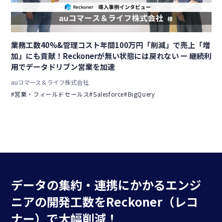
業務工数40%&管理コスト年間100万円「削減」で売上「増
加」にも貢献！Reckonerが無い状態には戻れない ー 継続利
用でデータドリブン営業を加速
auコマース＆ライフ株式会社
#営業・フィールドセールス
#Salesforce
#BigQuery
データの集約・連携にかかる
エンジ
ニアの開発工数を
Reckoner（レコ
ナー）で大幅削減！