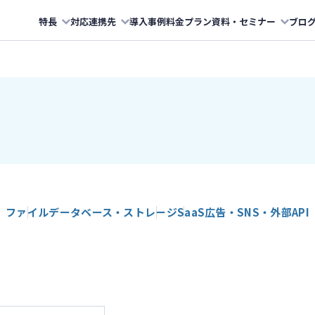
特長
対応連携先
導入事例
料金プラン
資料・セミナー
ブロ
ファイル
データベース・ストレージ
SaaS
広告・SNS・外部API