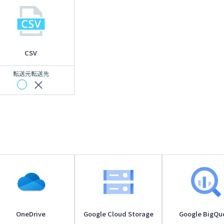
CSV
転送元
転送先
OneDrive
Google Cloud Storage
Google BigQu